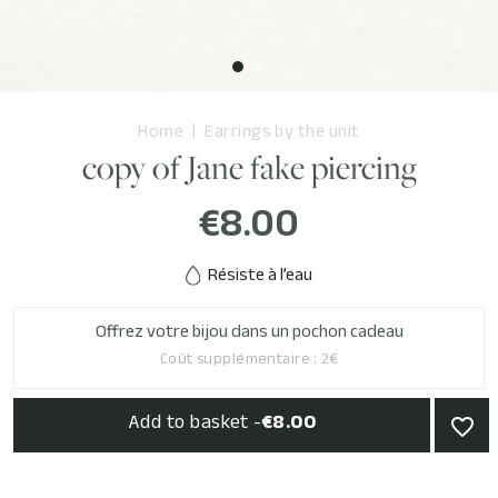
Home
Earrings by the unit
copy of Jane fake piercing
€8.00
Résiste à l’eau
Offrez votre bijou dans un pochon cadeau
Coût supplémentaire : 2€
Add to basket -
€8.00
favorite_border