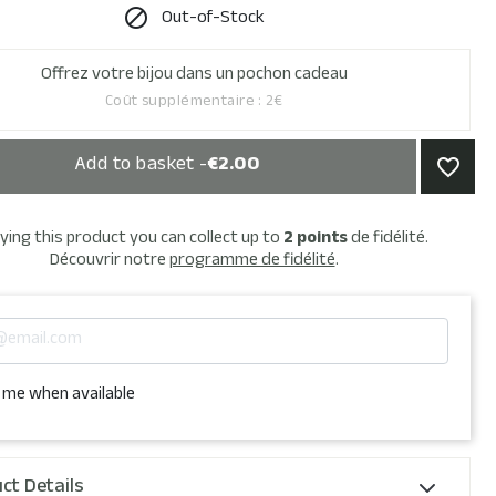
Out-of-Stock

Offrez votre bijou dans un pochon cadeau
Coût supplémentaire : 2€
Add to basket -
€2.00
favorite_border
ying this product you can collect up to
2
points
de fidélité.
Découvrir notre
programme de fidélité
.
 me when available
ct Details