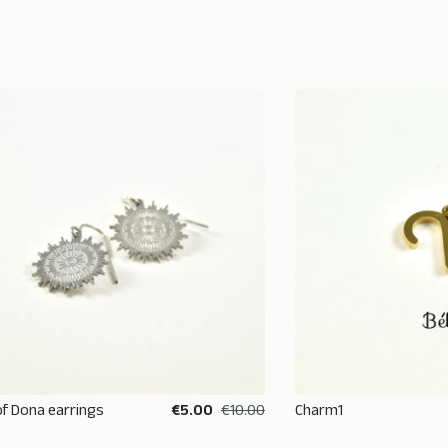
of Dona earrings
€5.00
€10.00
Charm1
ADD TO BASKET
ADD TO