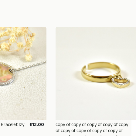
 Bracelet Izy
€12.00
copy of copy of copy of copy of copy
 BASKET
ADD TO BASKET
of copy of copy of copy of copy of