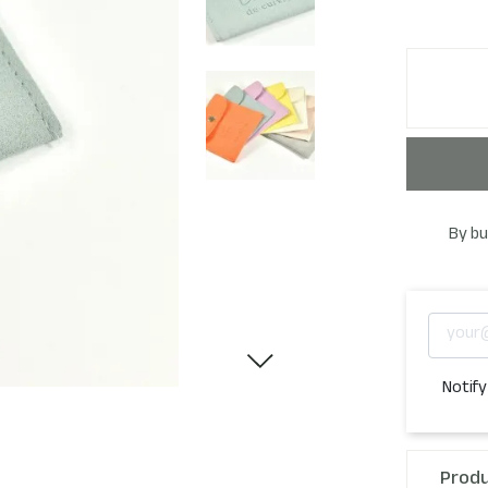
By bu
Notify
Produ