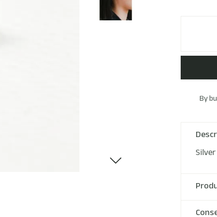
By bu
Descr
Silver
Produ
Conse