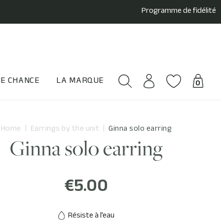
Programme de fidélité
E CHANCE
LA MARQUE
0
Home
Earrings by the unit
Ginna solo earring
Ginna solo earring
€5.00
Résiste à l’eau