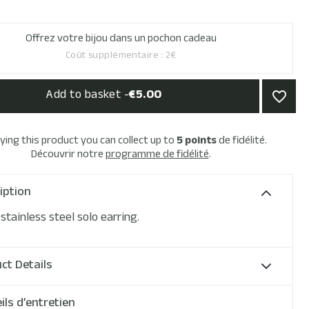
Offrez votre bijou dans un pochon cadeau
Coût supplémentaire : 2€
Add to basket -
€5.00
favorite_border
ying this product you can collect up to
5
points
de fidélité.
Découvrir notre
programme de fidélité
.
iption
 stainless steel solo earring.
ct Details
ils d’entretien