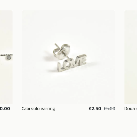
10.00
Cabi solo earring
€2.50
€5.00
Doua 
ADD TO BASKET