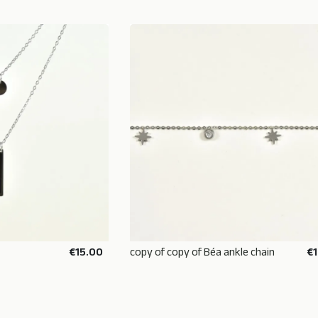
€15.00
copy of copy of Béa ankle chain
€
 BASKET
ADD TO BASKET