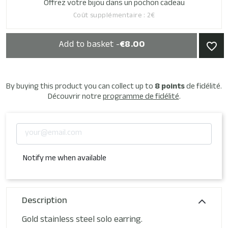
Offrez votre bijou dans un pochon cadeau
Coût supplémentaire : 2€
Add to basket -
€8.00
favorite_border
By buying this product you can collect up to
8
points
de fidélité.
Découvrir notre
programme de fidélité
.
Notify me when available
Description
Gold stainless steel solo earring.