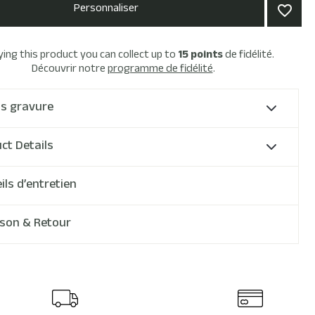
Personnaliser
favorite_border
ying this product you can collect up to
15
points
de fidélité.
Découvrir notre
programme de fidélité
.
ls gravure
ct Details
ils d’entretien
ison & Retour