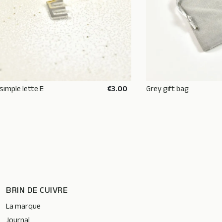
 simple lette E
€3.00
Grey gift bag
ADD TO BASKET
ADD TO
BRIN DE CUIVRE
La marque
Journal