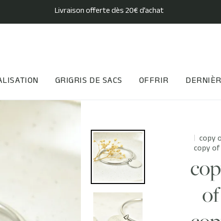
Livraison offerte dès 20€ d’achat
LISATION
GRIGRIS DE SACS
OFFRIR
DERNIÈR
copy o
copy of
cop
of
cop