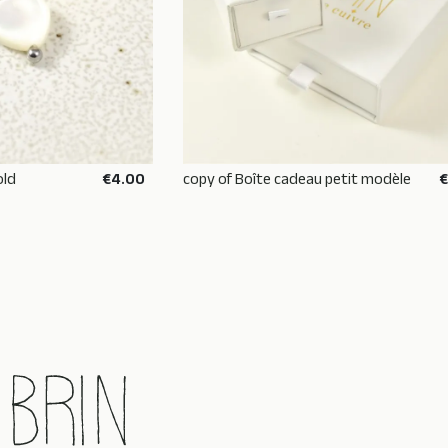
old
€4.00
copy of Boîte cadeau petit modèle
 BASKET
ADD TO BASKET