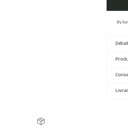
By bu
Détai
Produ
Conse
Livra