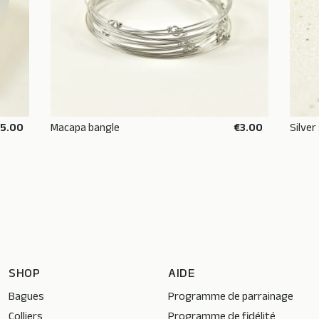
€5.00
Macapa bangle
€3.00
Silver
ADD TO BASKET
SHOP
AIDE
Bagues
Programme de parrainage
Colliers
Programme de fidélité