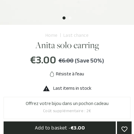
Home
Last chance
Anita solo earring
€3.00
€6.00
(Save 50%)
Résiste à l’eau
Last items in stock

Offrez votre bijou dans un pochon cadeau
Coût supplémentaire : 2€
Add to basket -
€3.00
favorite_border