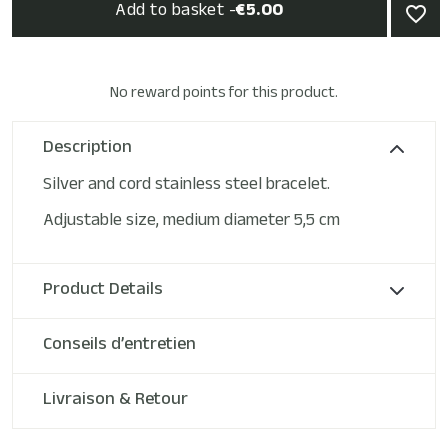
Add to basket -
€5.00
favorite_border
No reward points for this product.
Description
Silver and cord stainless steel bracelet.
Adjustable size, medium diameter 5,5 cm
Product Details
Conseils d’entretien
Livraison & Retour