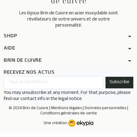
Les bijoux Brin de Cuivre en acier inoxydable sont
révélateurs de votre univers et de votre
personnalité.
SHOP
arrow_drop_down
AIDE
arrow_drop_down
BRIN DE CUIVRE
arrow_drop_down
RECEVEZ NOS ACTUS
You may unsubscribe at any moment. For that purpose, please
find our contact info in the legal notice.
© 2024 Brin de Cuivre |
Mentions légales
|
Données personnelles
|
Conditions générales de vente
Une création