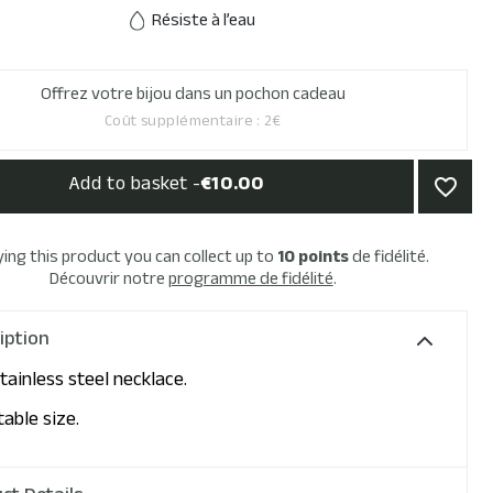
Résiste à l’eau
Offrez votre bijou dans un pochon cadeau
Coût supplémentaire : 2€
Add to basket -
€10.00
favorite_border
ing this product you can collect up to
10
points
de fidélité.
Découvrir notre
programme de fidélité
.
iption
tainless steel necklace.
able size.