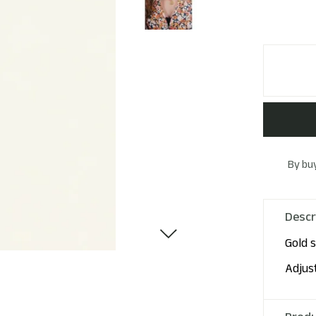
By buy
Descr
Gold s
Adjust