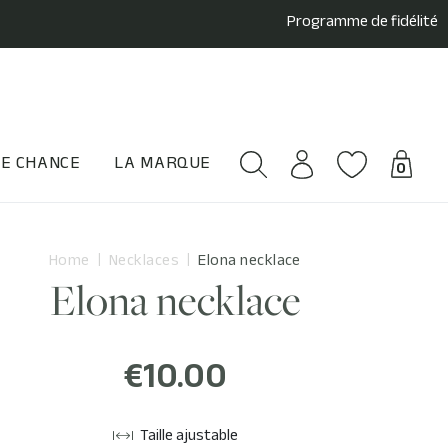
Programme de fidélité
E CHANCE
LA MARQUE
0
Home
Necklaces
Elona necklace
Elona necklace
€10.00
Taille ajustable