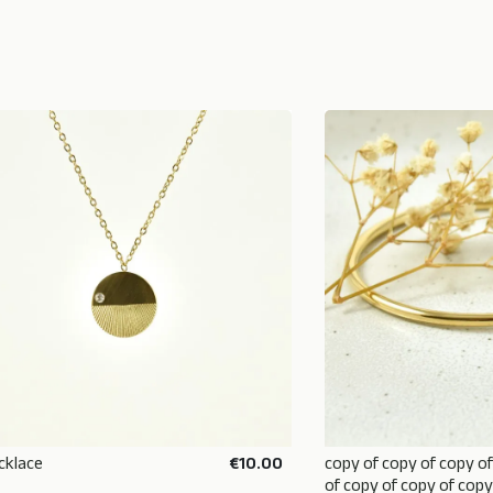
ecklace
€10.00
copy of copy of copy o
ADD TO BASKET
ADD TO
of copy of copy of copy