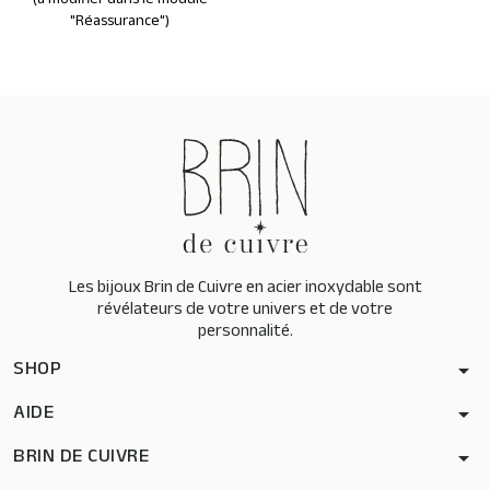
(à modifier dans le module
"Réassurance")
Les bijoux Brin de Cuivre en acier inoxydable sont
révélateurs de votre univers et de votre
personnalité.
SHOP
arrow_drop_down
AIDE
arrow_drop_down
BRIN DE CUIVRE
arrow_drop_down