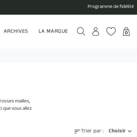
Programme de fidélité
ARCHIVES
LA MARQUE
0
 grosses mailles,
ici que vous allez
Choisir
Trier par :
expand_more
sort