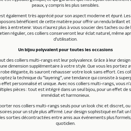
ble est hypoallergénique, ce qui garantit que nos bijoux conviennent
peaux, y compris les plus sensibles.
 est également très apprécié pour son aspect moderne et épuré. Les 
posons bénéficient de cette matière pour offrir un rendu brillant et
iles à entretenir. Vous n'aurez plus à vous soucier des taches ou de 
etien régulier, ces colliers conserveront leur éclat naturel, même a
d'utilisation.
Un bijou polyvalent pour toutes les occasions
tout des colliers multi-rangs est leur polyvalence. Grâce à leur design
 une dimension supplémentaire à votre style. Que vous les portiez a
robe élégante, ils sauront rehausser votre look sans effort. Ces col
doptez la technique du "layering", une tendance qui consiste à super
un effet personnalisé et unique. Avec nos colliers multi-rangs, vous 
tiples pièces : tout est intégré dans un seul bijou, pour un effet de
immédiat et harmonieux.
orter nos colliers multi-rangs seuls pour un look chic et discret, ou 
oires pour un style plus affirmé. Leur design sophistiqué en fait un 
des sorties décontractées entre amis aux événements plus formels,
quotidien.