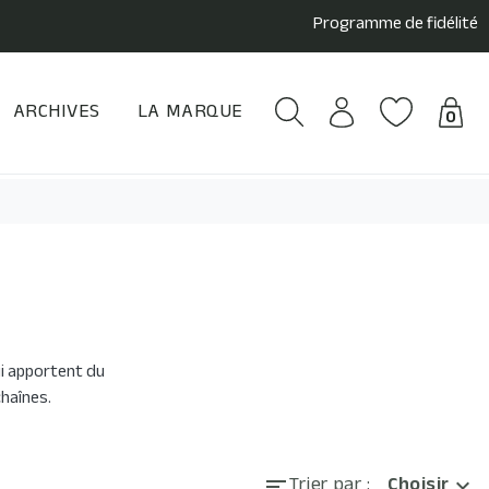
Programme de fidélité
ARCHIVES
LA MARQUE
0
ui apportent du
chaînes.
Choisir
Trier par :
expand_more
sort