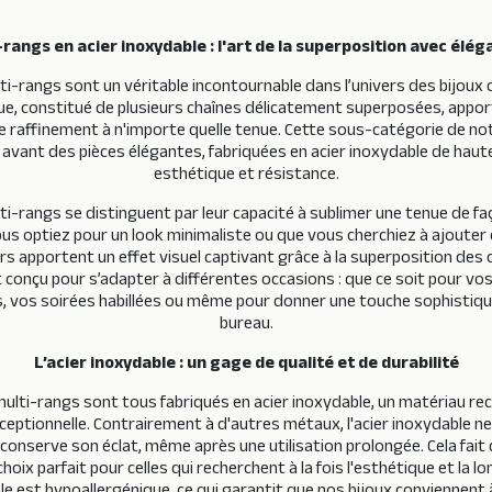
-rangs en acier inoxydable : l'art de la superposition avec élé
lti-rangs sont un véritable incontournable dans l’univers des bijou
ue, constitué de plusieurs chaînes délicatement superposées, appo
 raffinement à n'importe quelle tenue. Cette sous-catégorie de not
 avant des pièces élégantes, fabriquées en acier inoxydable de haute 
esthétique et résistance.
lti-rangs se distinguent par leur capacité à sublimer une tenue de fa
ous optiez pour un look minimaliste ou que vous cherchiez à ajouter d
iers apportent un effet visuel captivant grâce à la superposition des
st conçu pour s’adapter à différentes occasions : que ce soit pour vo
 vos soirées habillées ou même pour donner une touche sophistiqu
bureau.
L’acier inoxydable : un gage de qualité et de durabilité
 multi-rangs sont tous fabriqués en acier inoxydable, un matériau re
ceptionnelle. Contrairement à d'autres métaux, l'acier inoxydable ne 
t conserve son éclat, même après une utilisation prolongée. Cela fait 
hoix parfait pour celles qui recherchent à la fois l'esthétique et la lo