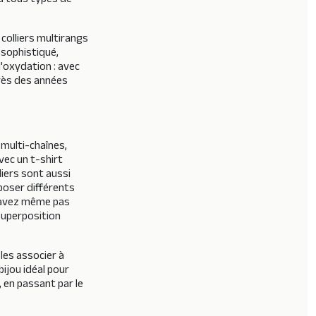
 à tous types de
colliers multirangs
 sophistiqué,
l'oxydation : avec
près des années
 multi-chaînes,
vec un t-shirt
liers sont aussi
poser différents
n'avez même pas
 superposition
les associer à
bijou idéal pour
 en passant par le