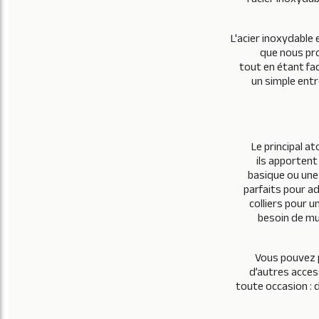
l'acier inoxyda
L'acier inoxydable
que nous pro
tout en étant fac
un simple entr
Le principal a
ils apportent
basique ou une 
parfaits pour a
colliers pour 
besoin de mul
Vous pouvez p
d’autres access
toute occasion : 