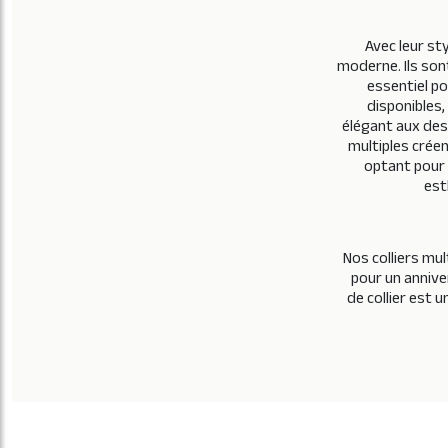
Avec leur st
moderne. Ils sont
essentiel po
disponibles,
élégant aux desi
multiples crée
optant pour 
est
Nos colliers mu
pour un anniver
de collier est 