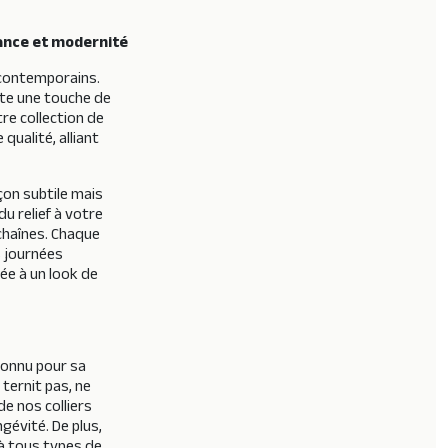
gance et modernité
x contemporains.
rte une touche de
re collection de
qualité, alliant
çon subtile mais
u relief à votre
 chaînes. Chaque
s journées
ée à un look de
connu pour sa
ternit pas, ne
de nos colliers
ngévité. De plus,