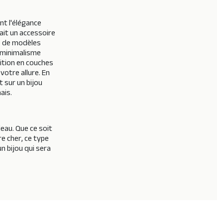
nt l'élégance
fait un accessoire
té de modèles
u minimalisme
sition en couches
otre allure. En
 sur un bijou
ais.
eau. Que ce soit
re cher, ce type
n bijou qui sera