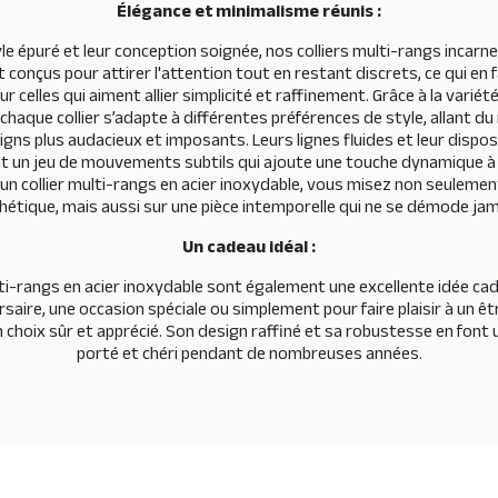
Élégance et minimalisme réunis :
yle épuré et leur conception soignée, nos colliers multi-rangs incarne
 conçus pour attirer l'attention tout en restant discrets, ce qui en 
ur celles qui aiment allier simplicité et raffinement. Grâce à la varié
 chaque collier s’adapte à différentes préférences de style, allant d
gns plus audacieux et imposants. Leurs lignes fluides et leur dispo
nt un jeu de mouvements subtils qui ajoute une touche dynamique à v
un collier multi-rangs en acier inoxydable, vous misez non seulement
hétique, mais aussi sur une pièce intemporelle qui ne se démode jam
Un cadeau idéal :
lti-rangs en acier inoxydable sont également une excellente idée cad
saire, une occasion spéciale ou simplement pour faire plaisir à un êt
un choix sûr et apprécié. Son design raffiné et sa robustesse en font u
porté et chéri pendant de nombreuses années.