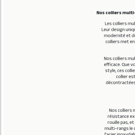
Nos colliers multi
Les colliers mu
Leur design uniq
modernité et de
colliers met en
Nos colliers mu
efficace. Que v
style, ces coll
collier e
décontractées,
Nos colliers
résistance ex
rouille pas, e
multi-rangs le c