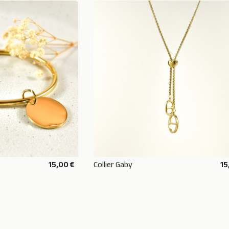
15,00 €
Collier Gaby
15
AU PANIER
AJOUTER AU PANIER