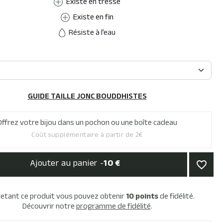
Existe en tressé
Existe en fin
Résiste à l’eau
GUIDE TAILLE JONC BOUDDHISTES
Offrez votre bijou dans un pochon ou une boîte cadeau
Coût supplémentaire à partir de 2€
Ajouter au panier -
10 €
favorite_border
hetant ce produit vous pouvez obtenir
10
points
de fidélité.
Découvrir notre
programme de fidélité
.