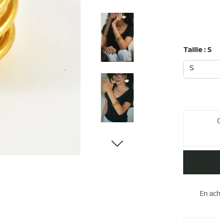
Taille : S
En ac