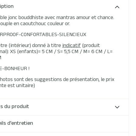
iption
able jonc bouddhiste avec mantras amour et chance.
souple en caoutchouc couleur or.
RPROOF-CONFORTABLES-SILENCIEUX
re (intérieur) donné à titre
indicatif
(produit
nal): XS (enfants)= 5 CM / S= 5,5 CM / M= 6 CM / L=
M
E-BONHEUR !
photos sont des suggestions de présentation, le prix
te est unitaire)
ls du produit
ils d’entretien