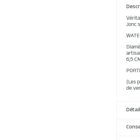
Descr
Vérit
Jonc 
WATE
Diamèt
artisa
6,5 C
PORT
(Les 
de ven
Détai
Conse