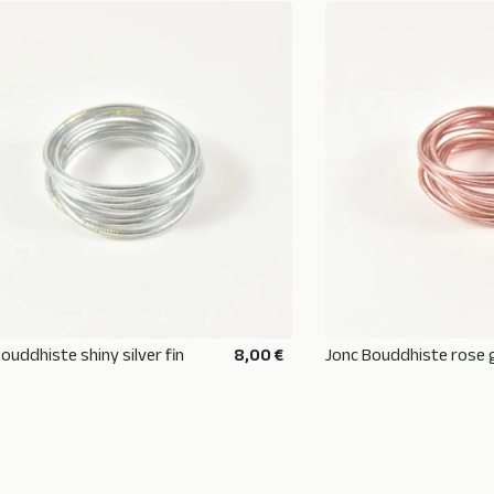
ouddhiste shiny silver fin
8,00 €
Jonc Bouddhiste rose g
AJOUTER AU PANIER
AJOUTER 