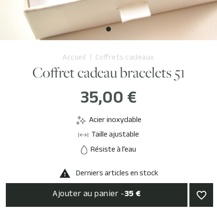
Accueil
Coffrets cadeaux
Coffret cadeau bracelets 51
35,00 €
Acier inoxydable
Taille ajustable
Résiste à l’eau
Derniers articles en stock

Ajouter au panier -
35 €
favorite_border