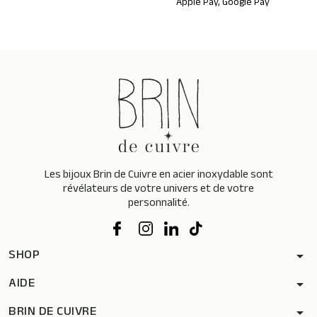
Apple Pay, Google Pay
Les bijoux Brin de Cuivre en acier inoxydable sont
révélateurs de votre univers et de votre
personnalité.
SHOP
arrow_drop_down
AIDE
arrow_drop_down
BRIN DE CUIVRE
arrow_drop_down