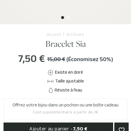
Accueil
Archives
Bracelet Sia
7,50 €
15,00 €
(Économisez 50%)
Existe en doré
Taille ajustable
Résiste à l’eau
Offrez votre bijou dans un pochon ou une boîte cadeau
Coût supplémentaire à partir de 2€
Ajouter au panier -
7,50 €
favorite_border